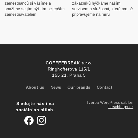
zaměstnanců si vážíme a
zákazníků hýčkáme naším
snažíme se jím být tím nejlepším
servisem a službami, které pro ně
zaměstnavatelem
připravujeme na míru
COFFEEBREAK s.r.o.
Ringhofferova 115/1
155 21, Praha 5
About us
News
Our brands
Contact
Tvorba WordPress šablon
Sledujte nás i na
Leschinger.cz
sociálních sítích: