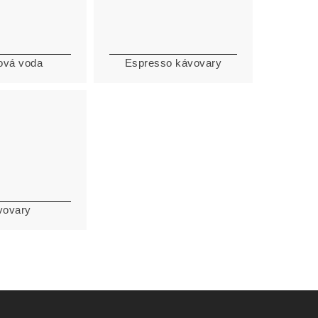
ová voda
Espresso kávovary
vovary