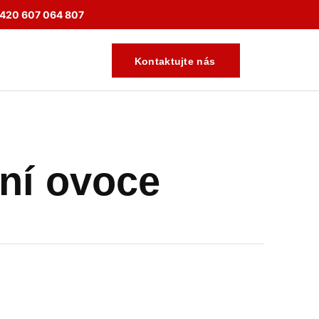
420 607 064 807
Kontaktujte nás
sní ovoce