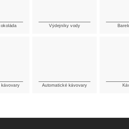
čokoláda
Výdejníky vody
Barel
 kávovary
Automatické kávovary
Ká