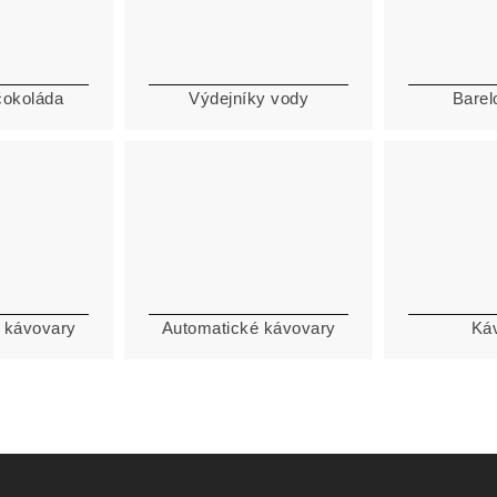
čokoláda
Výdejníky vody
Barel
 kávovary
Automatické kávovary
Ká