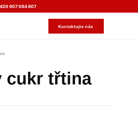
420 607 064 807
Kontaktujte nás
NA
 cukr třtina