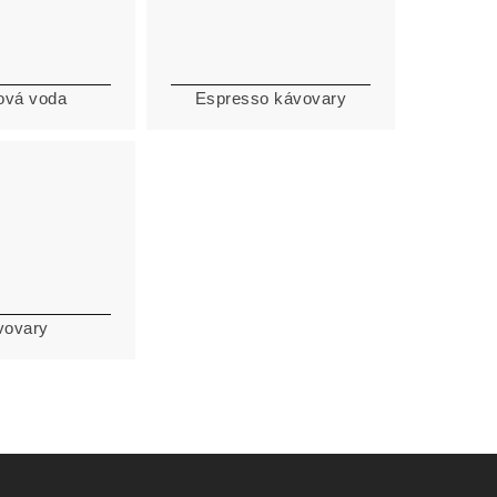
ová voda
Espresso kávovary
vovary