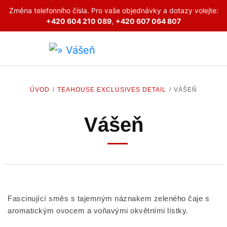
Změna telefonního čísla. Pro vaše objednávky a dotazy volejte:
+420 604 210 089
,
+420 607 064 807
ÚVOD
TEAHOUSE EXCLUSIVES DETAIL
VÁŠEŇ
Vášeň
Fascinující směs s tajemným náznakem zeleného čaje s
aromatickým ovocem a voňavými okvětními lístky.